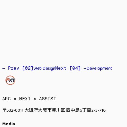
Strategy
Branding
Promotion
PR
Web Design
Development
← Prev [
02
]
Next [
04
] →
→
ARC × NEXT × ASSIST
〒532-0011 大阪府大阪市淀川区 西中島6丁目2-3-716
Media