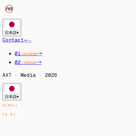
日本語
▾
Contact
→
Services
→
01
Contact
→
02
AXT
·
Media
·
2026
日本語
▾
SCROLL
CH.
01
MANIFESTO
/
宣言