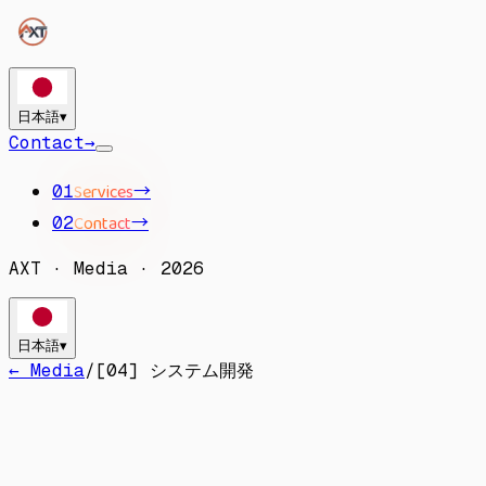
日本語
▾
Contact
→
Services
→
01
Contact
→
02
AXT
·
Media
·
2026
日本語
▾
← Media
/
[
04
]
システム開発