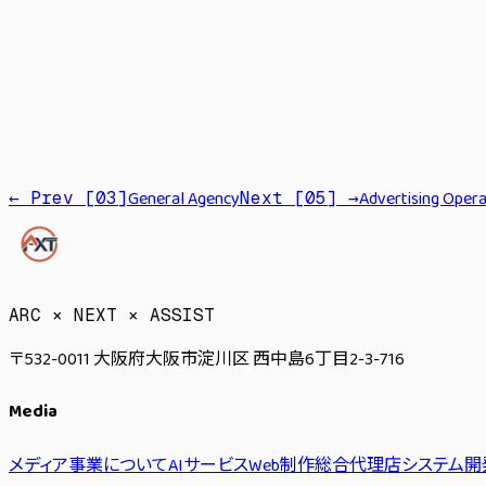
Cloud
API
General Agency
Advertising Opera
← Prev [
03
]
Next [
05
] →
→
ARC × NEXT × ASSIST
〒532-0011 大阪府大阪市淀川区 西中島6丁目2-3-716
Media
メディア事業について
AIサービス
Web制作
総合代理店
システム開