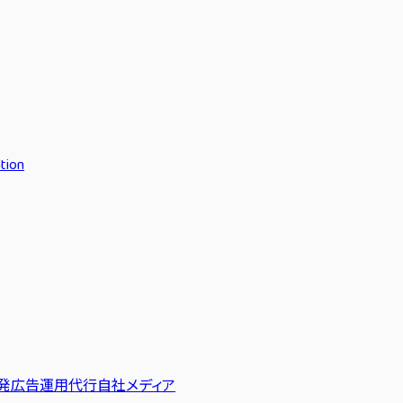
tion
発
広告運用代行
自社メディア