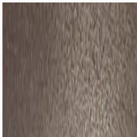
服务
为什么选择我们
案例
博客
联系
简体中文
▾
专栏・博客・通知
/
ブログ
1ルームのリフォーム工事始まりました
ブログ
2026.04.02
玉出にて1ルームタイプのお部屋のリフォーム工事着工です。
本日は住設の解体、撤去、仕込み作業になります。